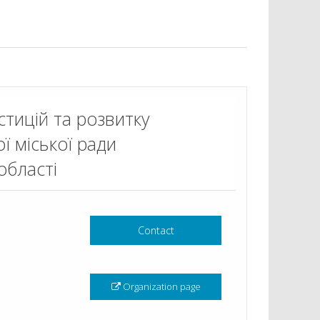
тицій та розвитку
ї міської ради
області
Contact
Organization page