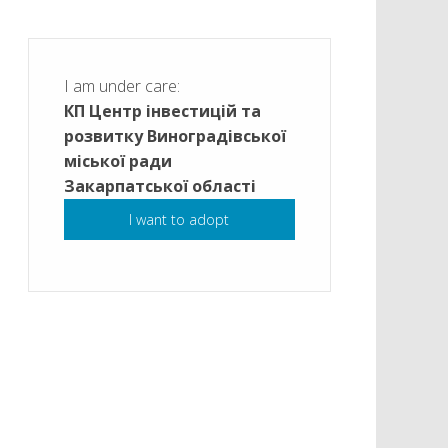
I am under care:
КП Центр інвестицій та
розвитку Виноградівської
міської ради
Закарпатської області
I want to adopt