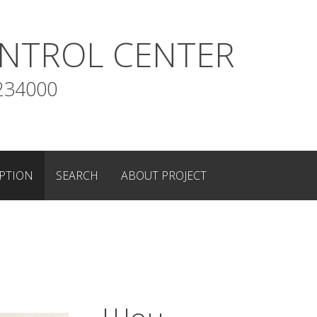
NTROL CENTER
234000
PTION
SEARCH
ABOUT PROJECT