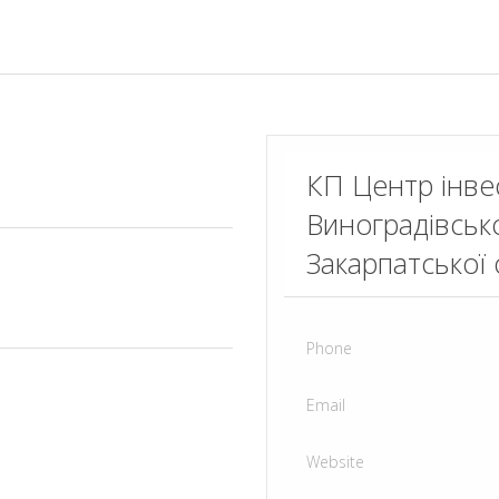
КП Центр інвес
Виноградівсько
Закарпатської 
Phone
Email
Website