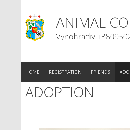
S
k
ANIMAL CO
i
p
t
Vynohradiv +380950
o
c
o
n
t
HOME
REGISTRATION
FRIENDS
ADO
e
n
ADOPTION
t