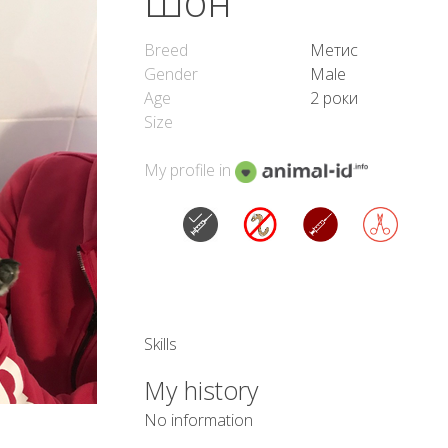
Шон
Breed
Метис
Gender
Male
Age
2 роки
Size
My profile in
Skills
My history
No information