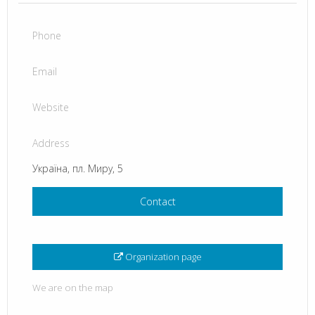
Phone
Email
Website
Address
Україна, пл. Миру, 5
Contact
Organization page
We are on the map