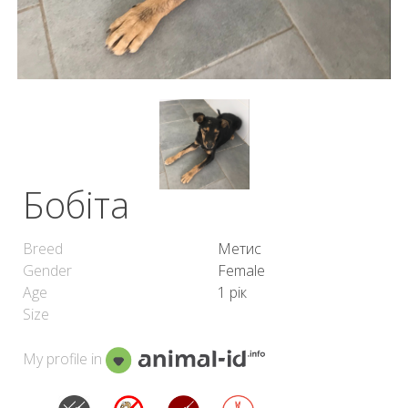
Бобіта
Breed
Метис
Gender
Female
Age
1 рік
Size
My profile in