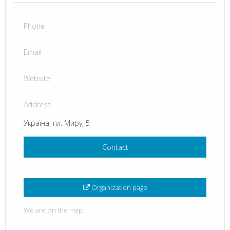
Phone
Email
Website
Address
Україна, пл. Миру, 5
Contact
Organization page
We are on the map