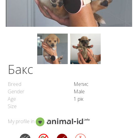
Бакс
Breed
Метис
Gender
Male
Age
1 рік
Size
My profile in